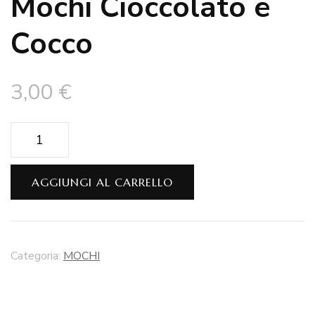
Mochi Cioccolato e
Cocco
3,00
€
Mochi
Cioccolato
e
AGGIUNGI AL CARRELLO
Cocco
quantità
Categoria:
MOCHI