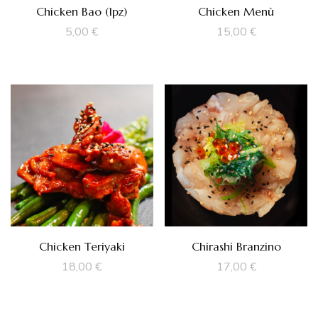
Chicken Bao (1pz)
Chicken Menù
5,00
€
15,00
€
Chicken Teriyaki
Chirashi Branzino
18,00
€
17,00
€