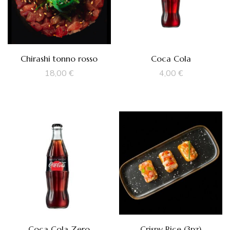
Chirashi tonno rosso
Coca Cola
18,00
€
4,00
€
Coca Cola Zero
Crispy Rice (3pz)