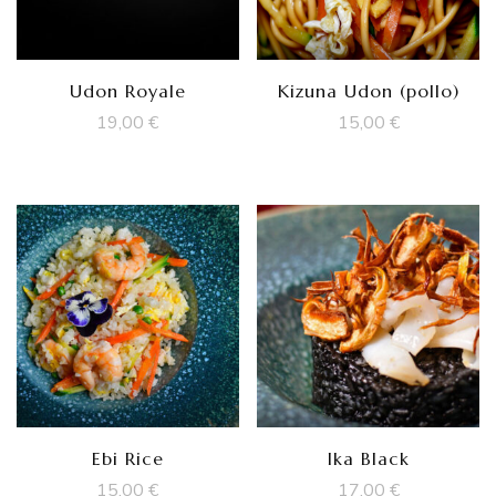
Udon Royale
Kizuna Udon (pollo)
19,00
€
15,00
€
Ebi Rice
Ika Black
15,00
€
17,00
€