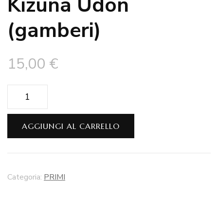
Kizuna Udon
(gamberi)
15,00
€
Kizuna
Udon
(gamberi)
AGGIUNGI AL CARRELLO
quantità
Categoria:
PRIMI