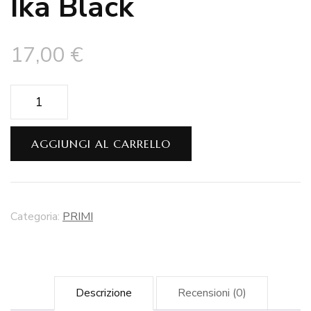
Ika Black
17,00
€
Ika
Black
quantità
AGGIUNGI AL CARRELLO
Categoria:
PRIMI
Descrizione
Recensioni (0)