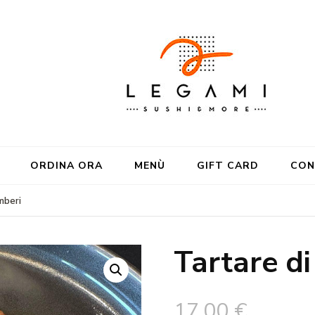
ORDINA ORA
MENÙ
GIFT CARD
CON
mberi
Tartare d
17,00
€