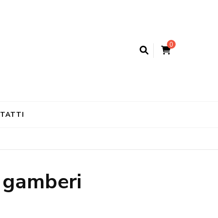
0
TATTI
i gamberi