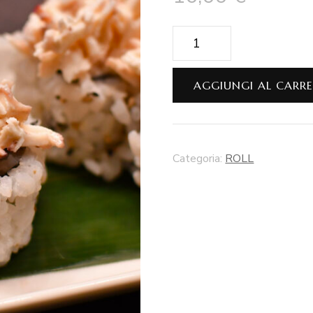
Senshi
quantità
AGGIUNGI AL CARR
Categoria:
ROLL