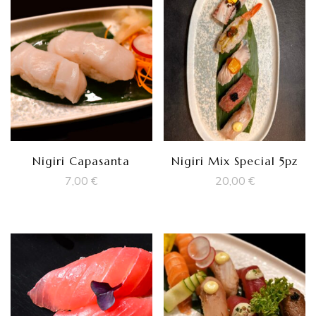
Nigiri Capasanta
Nigiri Mix Special 5pz
7,00
€
20,00
€