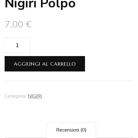
Nigiri Polpo
7,00
€
Nigiri
Polpo
quantità
AGGIUNGI AL CARRELLO
Categoria:
NIGIRI
Recensioni (0)