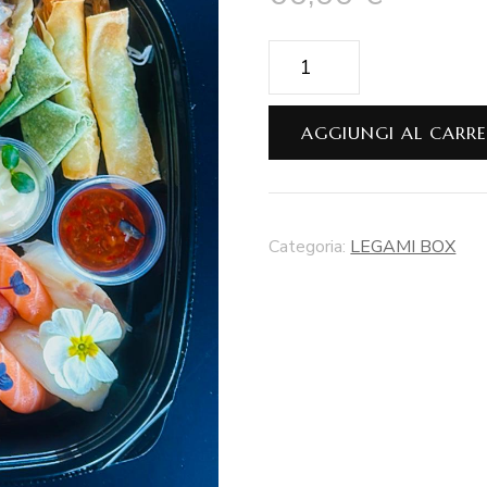
Legami
Sharing
Box
AGGIUNGI AL CARR
quantità
Categoria:
LEGAMI BOX