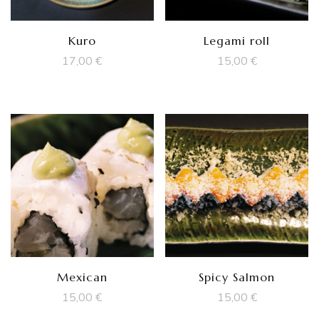
Kuro
Legami roll
17,00
€
15,00
€
Mexican
Spicy Salmon
15,00
€
15,00
€