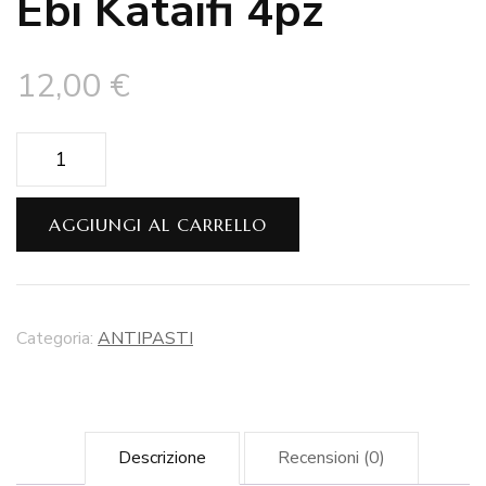
Ebi Kataifi 4pz
12,00
€
Ebi
Kataifi
4pz
AGGIUNGI AL CARRELLO
quantità
Categoria:
ANTIPASTI
Descrizione
Recensioni (0)