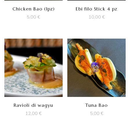
Chicken Bao (1pz)
Ebi filo Stick 4 pz
5,00
€
10,00
€
Ravioli di wagyu
Tuna Bao
12,00
€
5,00
€